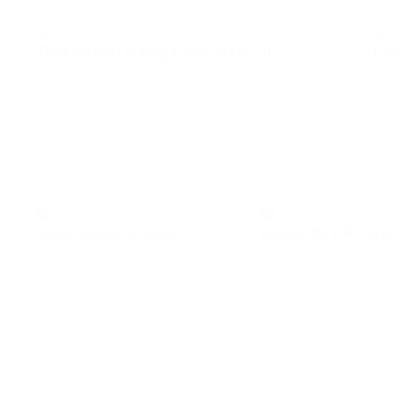
Through the Looking Glass,
2008—9
Look
Winter garden 2,
2019
Garden for L.P.,
2018