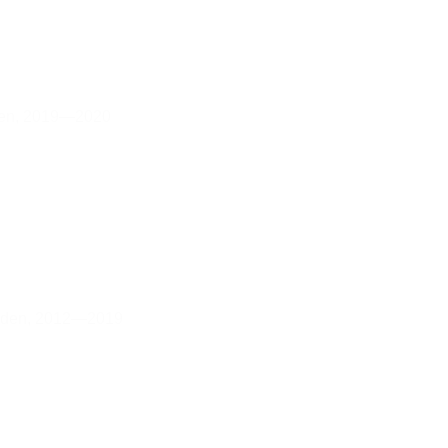
en,
2019—2020
rden,
2012—2019