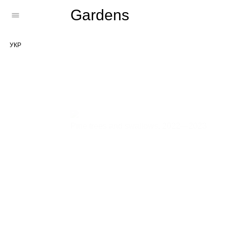
Gardens
УКР
Pine trees and swallows,
2022—2023