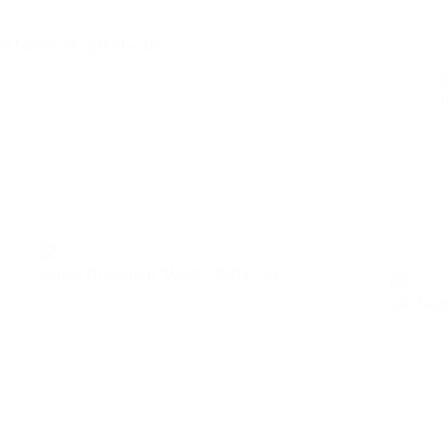
to Missis M.,
2009—10
Small Rosarium “West”,
2009—10
I.A. Ga