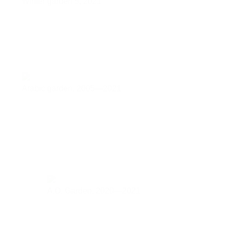
Winter garden 5,
2021
Arabic garden,
2005—2021
A.O. Garden,
2020—2021