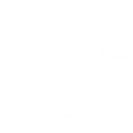
D.S. Garden,
2
Donrosa,
2008—10