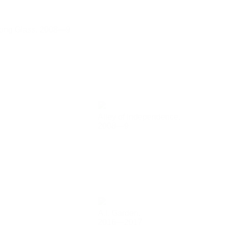
ing Glass,
2008—9
Alley of Independence,
2008—9
A.I. Garden,
2016—2017