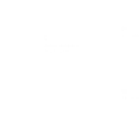
A. Gard
Winter garden 4,
2019—2020
T.B. Ga