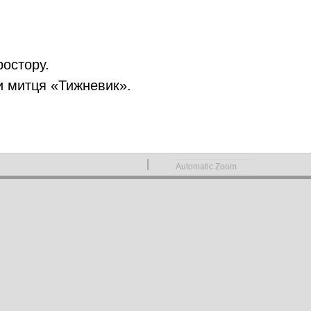
ростору.
и митця «Тижневик».