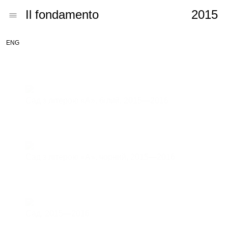
Il fondamento
2015
ENG
Сад з літерою «А», білий,
2015—2016
Сад з літерою «А», чорний,
2015—2016
Сад,
2015—2016