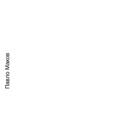
Великий пейзаж №2,
2014—2016
Павло Маков
Великий пейзаж №1,
2014—2016
Хрест, капуста та соловей,
2015—2016
Orto nero,
2015—2016