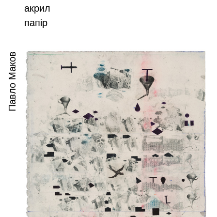
акрил
папір
Павло Маков