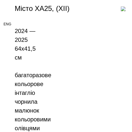
Місто ХА25, (XIІ)
ENG
2024 —
2025
64х41,5
см
багаторазове
кольорове
інтагліо
чорнила
малюнок
кольоровими
олівцями