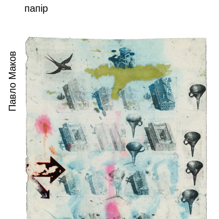
папір
Павло Маков