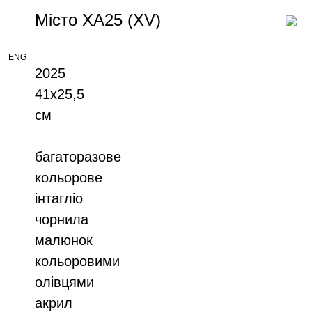
Місто ХА25 (XV)
ENG
2025
41х25,5
см
багаторазове
кольорове
інтагліо
чорнила
малюнок
кольоровими
олівцями
акрил