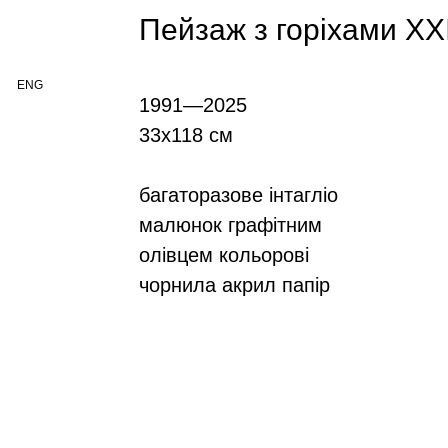
Пейзаж з горіхами XX
ENG
1991—2025
33x118 см
багаторазове інтагліо
малюнок графітним
олівцем кольорові
чорнила акрил папір