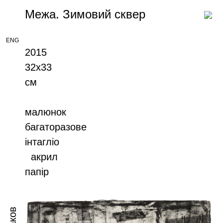
Межа. Зимовий сквер
ENG
2015
32x33
cм
малюнок
багаторазове
інтагліо
акрил
папір