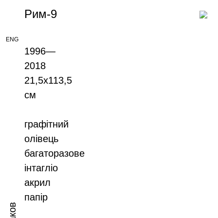
Рим-9
ENG
1996—
2018
21,5х113,5
см
графітний
олівець
багаторазове
інтагліо
акрил
папір