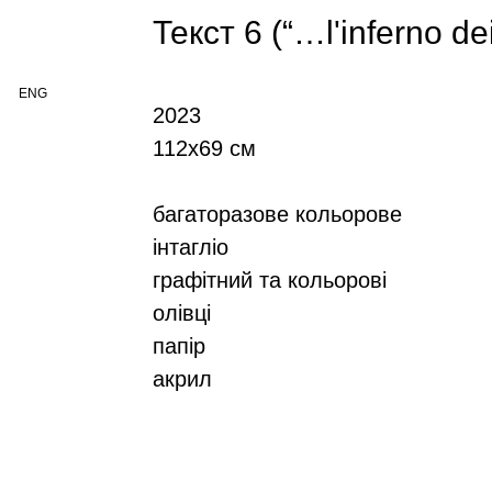
Текст 6 (“…l'inferno d
ENG
2023
112х69 см
багаторазове кольорове
інтагліо
графітний та кольорові
олівці
папір
акрил