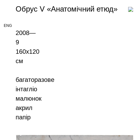
Обрус V «Анатомічний етюд»
ENG
2008—
9
160х120
см
багаторазове
інтагліо
малюнок
акрил
папір